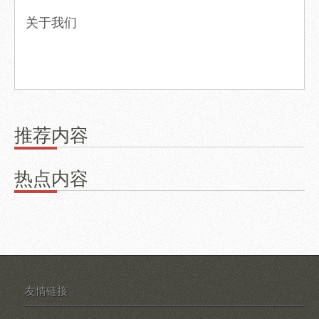
关于我们
推荐内容
热点内容
友情链接