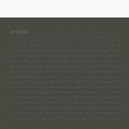
友情链接
中国酒文化网
漫谈家风
家庭文化网
宝岛期刊
文玩收藏投资
世界儿童文学网
珠
宝文化网
中国民间故事网
雕塑设计艺术网
中国瓷器网
宝宝成长网
教育百科
天
赋教育前沿
天赋教育研究中心
校园文化建设中心
八卦晚报
科幻选刊
名模期刊
教育趋势研究
广告设计知识网
中国收藏证书查询网
中华武术网
学习力教育研究
趣搜搜
世界营销策划网
音乐辅助学习机
政府画册设计
研学番茄
学习力测评网
高考作文训练
清风传播
梦想方程式
世界民俗文化网
艺术收藏投资
网络营销传播
网
现代家庭教育
高考保研
演讲与口才训练
中国兰花网
贝壳书画
时尚文化
时尚
休闲
风雅中国
致富经
旅游风景名胜网
小说大全网
学习力教育专家余建祥工作
中小学生作文网
世界童话故事网
营销策划网
健康生活网
意志力教育
域名投资知
识网
家长学院
城市品牌建设网
阅读理解能力培养
千岛湖旅游风光
学习力训练中
心
学习力教育中心
校园文化建设网
VI设计知识网
珍珠文化网
艺术传播网
书画
交易网
中国书法网
民俗文化网
中外历史文化
电子画册制作
艺术教育
西湖风景
文化
文化艺术传播
天赋教育观察
白手创业致富网
国际教育观察
国际经济瞭望
作文评论
中国茶文化网
中华书画网
学习型校园
高考季
思维科学
股票投资知识
中国书画网
科技前沿
遇学习
玩中学
爱情文化网
家庭教育顶层设计