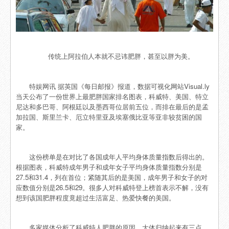
传统上阿拉伯人本就不忌讳肥胖，甚至以胖为美。
特娱网讯 据英国《每日邮报》报道，数据可视化网站Visual.ly
当天公布了一份世界上最肥胖国家排名图表，科威特、美国、特立
尼达和多巴哥、阿根廷以及墨西哥位居前五位，而排在最后的是孟
加拉国、斯里兰卡、厄立特里亚及埃塞俄比亚等亚非较贫困的国
家。
这份榜单是在对比了各国成年人平均身体质量指数后得出的。
根据图表，科威特成年男子和成年女子平均身体质量指数分别是
27.5和31.4，列在首位；紧随其后的是美国，成年男子和女子的对
应数值分别是26.5和29。很多人对科威特登上榜首表示不解，没有
想到该国肥胖程度竟超过生活富足、热爱快餐的美国。
多家媒体分析了科威特人肥胖的原因，大体归纳起来有三点。