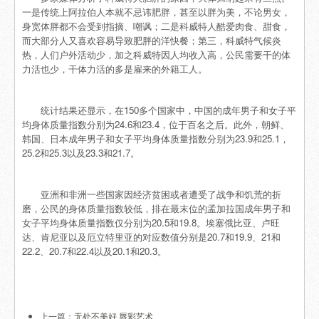
一是传统上阿拉伯人本就不忌讳肥胖，甚至以胖为美，不论男女，
身宽体胖都不会受到指摘、嘲讽；二是科威特人酷爱肉食、甜食，
而大部分人又喜欢容易导致肥胖的洋快餐；第三，科威特气候炎
热，人们户外活动少，加之科威特因人均收入高，公民需要干的体
力活也少，干体力活的多是雇来的外籍工人。
统计结果还显示，在150多个国家中，中国的成年男子和女子平
均身体质量指数分别为24.6和23.4，位于百名之后。此外，朝鲜、
韩国、日本成年男子和女子平均身体质量指数分别为23.9和25.1，
25.2和25.3以及23.3和21.7。
亚洲和非洲一些国家因经济贫困或者遭受了战争和饥荒的折
磨，公民的身体质量指数较低，排在最末位的孟加拉国成年男子和
女子平均身体质量指数仅分别为20.5和19.8。埃塞俄比亚、卢旺
达、肯尼亚以及厄立特里亚的对应数值分别是20.7和19.9、21和
22.2、20.7和22.4以及20.1和20.3。
上一篇：
无处不美好 唇彩艺术