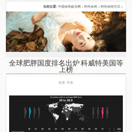
中国休闲娱乐网
>
时尚休闲
>
时尚休闲方式
>
当前位置:
全球肥胖国度排名出炉 科威特美国等
上榜
来源:
作者: