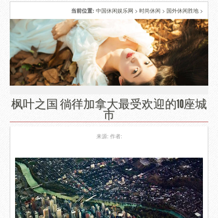
中国休闲娱乐网
>
时尚休闲
>
国外休闲胜地
>
当前位置:
枫叶之国 徜徉加拿大最受欢迎的10座城
市
来源:
作者: