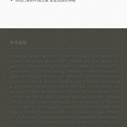
友情链接
中国酒文化网
漫谈家风
家庭文化网
宝岛期刊
文玩收藏投资
世界儿童文学网
珠
宝文化网
中国民间故事网
雕塑设计艺术网
中国瓷器网
宝宝成长网
教育百科
天
赋教育前沿
天赋教育研究中心
校园文化建设中心
八卦晚报
科幻选刊
名模期刊
教育趋势研究
广告设计知识网
中国收藏证书查询网
中华武术网
学习力教育研究
趣搜搜
世界营销策划网
音乐辅助学习机
政府画册设计
研学番茄
学习力测评网
高考作文训练
清风传播
梦想方程式
世界民俗文化网
艺术收藏投资
网络营销传播
网
现代家庭教育
高考保研
演讲与口才训练
中国兰花网
贝壳书画
时尚文化
时尚
休闲
风雅中国
致富经
旅游风景名胜网
小说大全网
学习力教育专家余建祥工作
中小学生作文网
世界童话故事网
营销策划网
健康生活网
意志力教育
域名投资知
识网
家长学院
城市品牌建设网
阅读理解能力培养
千岛湖旅游风光
学习力训练中
心
学习力教育中心
校园文化建设网
VI设计知识网
珍珠文化网
艺术传播网
书画
交易网
中国书法网
民俗文化网
中外历史文化
电子画册制作
艺术教育
西湖风景
文化
文化艺术传播
天赋教育观察
白手创业致富网
国际教育观察
国际经济瞭望
作文评论
中国茶文化网
中华书画网
学习型校园
高考季
思维科学
股票投资知识