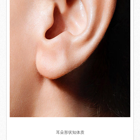
耳朵形状知体质