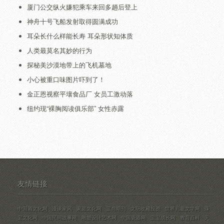
厦门公交纵火嫌犯乘车来回多趟后登上
神舟十号飞船发射取得圆满成功
耳朵长什么样能长寿 耳朵形状知体质
人类最莫名其妙的行为
探秘美沙漠地带上的飞机墓地
小心被重口味图片吓到了！
金正恩视察平壤食品厂 女员工激动落
纽约现“裸胸阅读俱乐部” 女性赤露
友情链接
中国酒文化网
漫谈家风
家庭文化网
宝岛期刊
文玩收藏投资
世界儿童文学网
珠
宝文化网
中国民间故事网
雕塑设计艺术网
中国瓷器网
宝宝成长网
教育百科
天