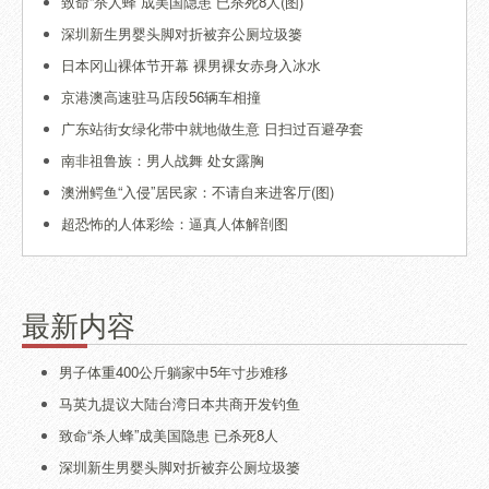
致命“杀人蜂”成美国隐患 已杀死8人(图)
深圳新生男婴头脚对折被弃公厕垃圾篓
日本冈山裸体节开幕 裸男裸女赤身入冰水
京港澳高速驻马店段56辆车相撞
广东站街女绿化带中就地做生意 日扫过百避孕套
南非祖鲁族：男人战舞 处女露胸
澳洲鳄鱼“入侵”居民家：不请自来进客厅(图)
超恐怖的人体彩绘：逼真人体解剖图
最新内容
男子体重400公斤躺家中5年寸步难移
马英九提议大陆台湾日本共商开发钓鱼
致命“杀人蜂”成美国隐患 已杀死8人
深圳新生男婴头脚对折被弃公厕垃圾篓