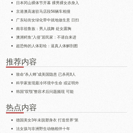
日本冈山裸体节开幕 裸男裸女赤身入
京港澳高速驻马店段56辆车相撞
广东站街女绿化带中就地做生意 日扫
南非祖鲁族：男人战舞 处女露胸
澳洲鳄鱼“入侵”居民家：不请自来进
超恐怖的人体彩绘：逼真人体解剖图
推荐内容
致命“杀人蜂”成美国隐患 已杀死8人
科学家发现最冷环境中生命 或证明外
韩国“双颚”整容术后问题频现 可能
热点内容
德国美女3年未脱塑身衣 打造世界“第
法女孩与非洲野生动物相伴十年